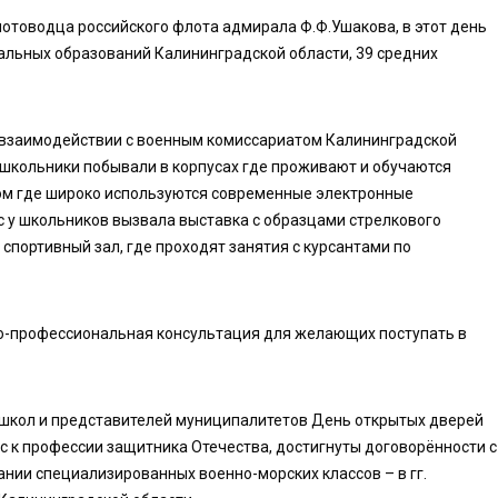
отоводца российского флота адмирала Ф.Ф.Ушакова, в этот день
альных образований Калининградской области, 39 средних
и взаимодействии с военным комиссариатом Калининградской
 школьники побывали в корпусах где проживают и обучаются
ом где широко используются современные электронные
 у школьников вызвала выставка с образцами стрелкового
спортивный зал, где проходят занятия с курсантами по
нно-профессиональная консультация для желающих поступать в
 школ и представителей муниципалитетов День открытых дверей
с к профессии защитника Отечества, достигнуты договорённости с
нии специализированных военно-морских классов – в гг.