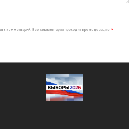
авить комментарий. Все комментарии проходят премодерацию.
*