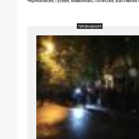
Черняховске, Гусеве, Мамоново, Полесске, Балтийске
предыдущая