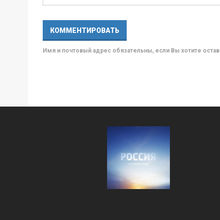
Имя и почтовый адрес обязательны, если Вы хотите ост