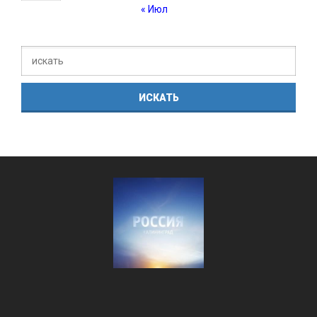
« Июл