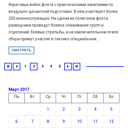
береговых войск флота с практическими занятиями по
воздушно-десантной подготовке. В нём участвуют более
200 военнослужащих. На одном из полигонов флота
разведчики проведут боевое слаживание групп и
отделений, боевые стрельбы, а на заключительном этапе
сбора примут участие в тактико-специальном...
СМОТРЕТЬ
1
2
3
4
5
Март 2017
Пн
Вт
Ср
Чт
Пт
Сб
Вс
1
2
3
4
5
6
7
8
9
10
11
12