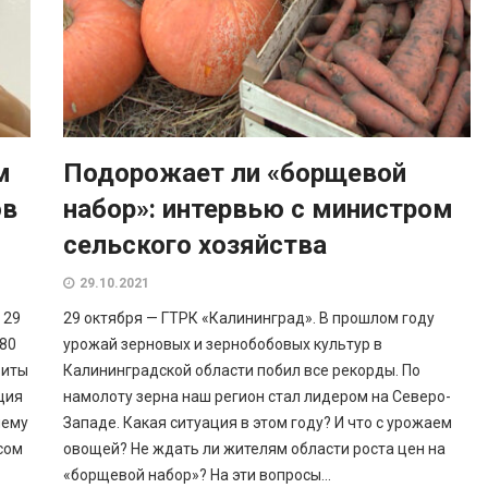
м
Подорожает ли «борщевой
ов
набор»: интервью с министром
сельского хозяйства
29.10.2021
 29
29 октября — ГТРК «Калининград». В прошлом году
480
урожай зерновых и зернобобовых культур в
виты
Калининградской области побил все рекорды. По
ция
намолоту зерна наш регион стал лидером на Северо-
нему
Западе. Какая ситуация в этом году? И что с урожаем
сом
овощей? Не ждать ли жителям области роста цен на
«борщевой набор»? На эти вопросы...