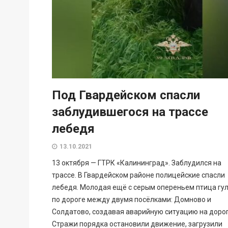
Под Гвардейском спасли
заблудившегося на трассе
лебедя
13.10.2021
13 октября — ГТРК «Калининград». Заблудился на
трассе. В Гвардейском районе полицейские спасли
лебедя. Молодая ещё с серым опереньем птица гу
по дороге между двумя посёлками: Домново и
Солдатово, создавая аварийную ситуацию на дорог
Стражи порядка остановили движение, загрузили