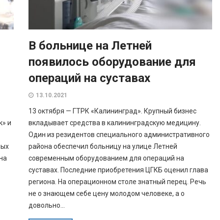
В больнице на Летней
появилось оборудование для
операций на суставах
13.10.2021
13 октября — ГТРК «Калининград». Крупный бизнес
к» и
вкладывает средства в калининградскую медицину.
Один из резидентов специального административного
ных
района обеспечил больницу на улице Летней
на
современным оборудованием для операций на
суставах. Последние приобретения ЦГКБ оценил глава
региона. На операционном столе знатный перец. Речь
не о знающем себе цену молодом человеке, а о
о
довольно...