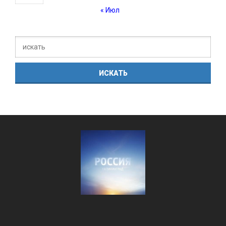
« Июл