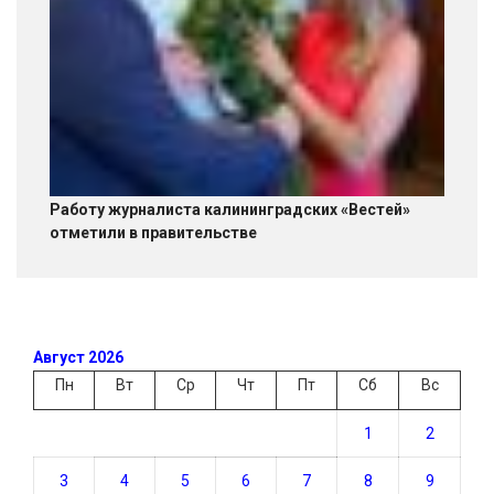
Работу журналиста калининградских «Вестей»
отметили в правительстве
Август 2026
Пн
Вт
Ср
Чт
Пт
Сб
Вс
1
2
3
4
5
6
7
8
9