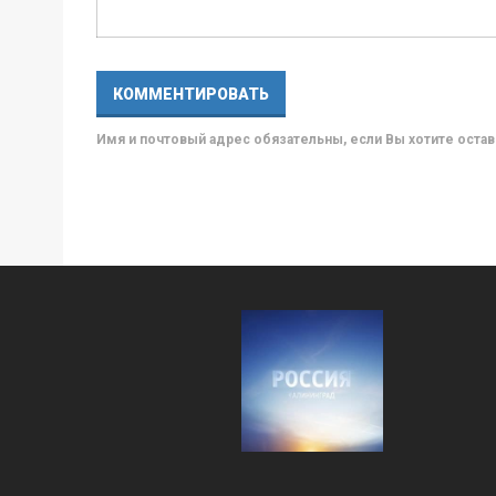
Имя и почтовый адрес обязательны, если Вы хотите ост