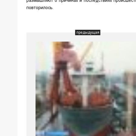
размышляют о причинах и последствиях происшеств
повторилось.
предыдущая