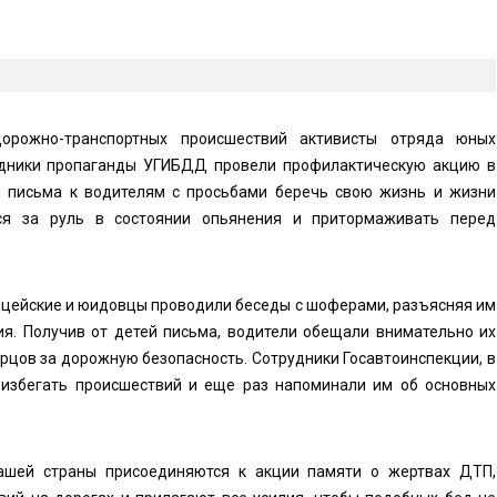
орожно-транспортных происшествий активисты отряда юных
удники пропаганды УГИБДД провели профилактическую акцию в
и письма к водителям с просьбами беречь свою жизнь и жизни
ся за руль в состоянии опьянения и притормаживать перед
ицейские и юидовцы проводили беседы с шоферами, разъясняя им
я. Получив от детей письма, водители обещали внимательно их
рцов за дорожную безопасность. Сотрудники Госавтоинспекции, в
избегать происшествий и еще раз напоминали им об основных
ашей страны присоединяются к акции памяти о жертвах ДТП,