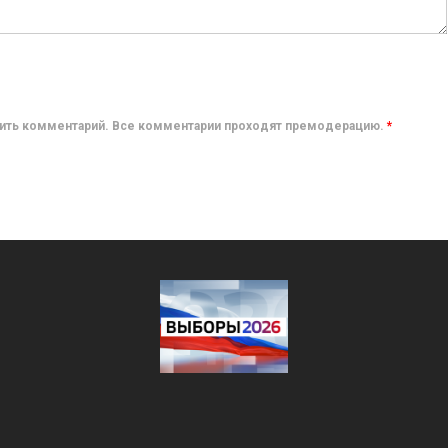
авить комментарий. Все комментарии проходят премодерацию.
*