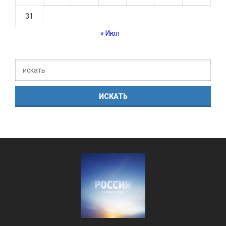
31
« Июл