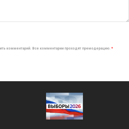
авить комментарий. Все комментарии проходят премодерацию.
*