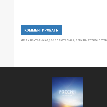
Имя и почтовый адрес обязательны, если Вы хотите ост