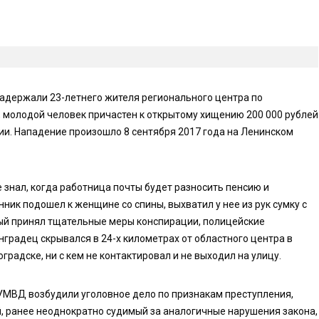
задержали 23-летнего жителя регионального центра по
 молодой человек причастен к открытому хищению 200 000 рублей
и. Нападение произошло 8 сентября 2017 года на Ленинском
 знал, когда работница почты будет разносить пенсию и
ник подошел к женщине со спины, выхватил у нее из рук сумку с
мый принял тщательные меры конспирации, полицейские
градец скрывался в 24-х километрах от областного центра в
радске, ни с кем не контактировал и не выходил на улицу.
УМВД возбудили уголовное дело по признакам преступления,
, ранее неоднократно судимый за аналогичные нарушения закона,