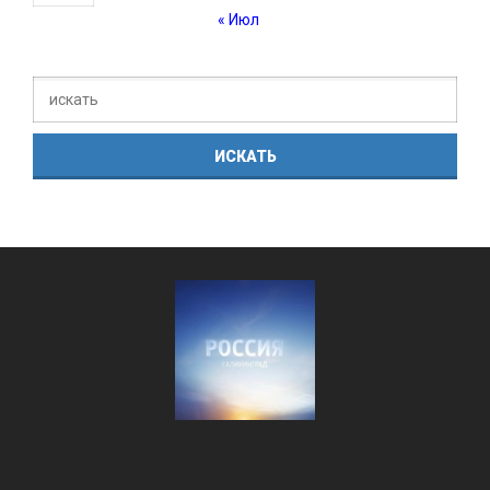
« Июл