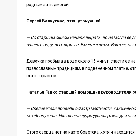
родным за подмогой.
Сергей Беляускас, отец утонувшей:
— Со старшим сыном начали нырять, но не могли ее до
зашел в воду, вытащил ее. Вместе с ними. Взял ее, вы
Девочка пробыла в воде около 15 минут, спасти её не
православным традициям, в подвенечном платье, отп
стать юристом.
Наталья Гацко старший помощник руководителя р
— Следователи провели осмотр местности, каких-либ
не обнаружено. Назначено судмедэкспертиза для выя
Этого озерца нет на карте Советска, хотя и находитс