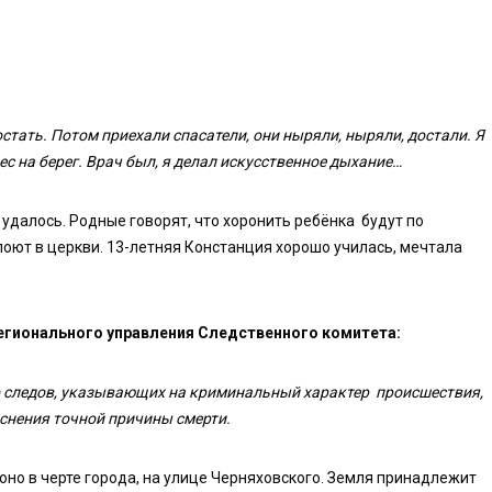
стать. Потом приехали спасатели, они ныряли, ныряли, достали. Я
нес на берег. Врач был, я делал искусственное дыхание…
 удалось. Родные говорят, что хоронить ребёнка будут по
оют в церкви. 13-летняя Констанция хорошо училась, мечтала
егионального управления Следственного комитета:
о следов, указывающих на криминальный характер происшествия,
снения точной причины смерти.
я оно в черте города, на улице Черняховского. Земля принадлежит