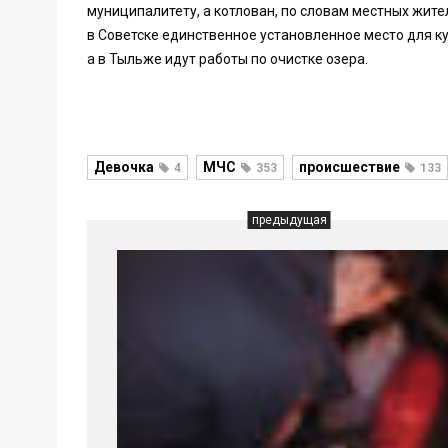
муниципалитету, а котлован, по словам местных жите
в Советске единственное установленное место для к
а в Тыльже идут работы по очистке озера.
Девочка
МЧС
происшествие
4
353
133
предыдущая