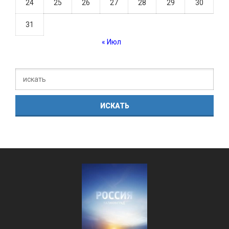
24
25
26
27
28
29
30
31
« Июл