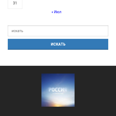
31
« Июл