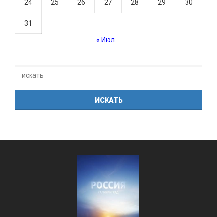
24
25
26
27
28
29
30
31
« Июл