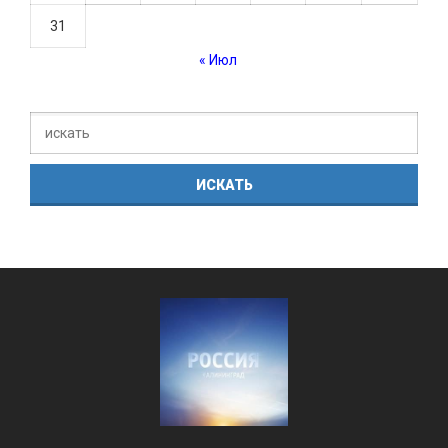
31
« Июл