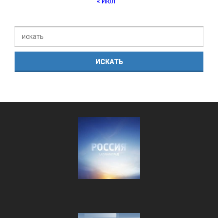
« Июл