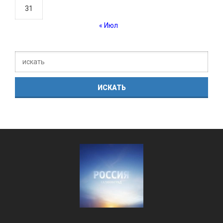
31
« Июл