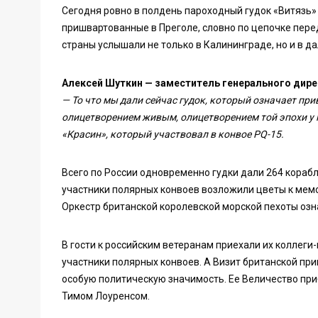
Сегодня ровно в полдень пароходный гудок «Витязь»
пришвартованные в Преголе, словно по цепочке пер
страны услышали не только в Калининграде, но и в д
Алексей Шуткин — заместитель генерального дире
— То что мы дали сейчас гудок, который означает пр
олицетворением живым, олицетворением той эпохи у н
«Красин», который участвовал в конвое PQ-15.
Всего по России одновременно гудки дали 264 корабл
участники полярных конвоев возложили цветы к мемо
Оркестр британской королевской морской пехоты озн
В гости к российским ветеранам приехали их коллеги
участники полярных конвоев. А Визит британской пр
особую политическую значимость. Ее Величество при
Тимом Лоуренсом.