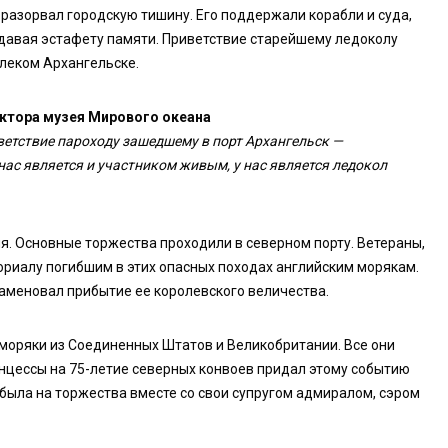
 разорвал городскую тишину. Его поддержали корабли и суда,
едавая эстафету памяти. Приветствие старейшему ледоколу
алеком Архангельске.
ктора музея Мирового океана
иветствие пароходу зашедшему в порт Архангельск —
ас является и участником живым, у нас является ледокол
я. Основные торжества проходили в северном порту. Ветераны,
риалу погибшим в этих опасных походах английским морякам.
аменовал прибытие ее королевского величества.
-моряки из Соединенных Штатов и Великобритании. Все они
инцессы на 75-летие северных конвоев придал этому событию
была на торжества вместе со свои супругом адмиралом, сэром