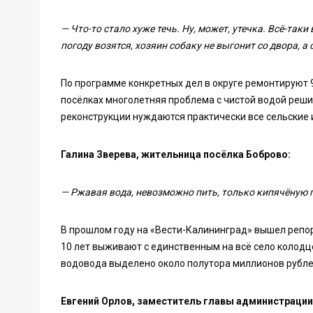
— Что-то стало хуже течь. Ну, может, утечка. Всё-так
погоду возятся, хозяин собаку не выгонит со двора, а 
По программе конкретных дел в округе ремонтируют 9
посёлках многолетняя проблема с чистой водой решил
реконструкции нуждаются практически все сельские 
Галина Зверева, жительница посёлка Боброво:
— Ржавая вода, невозможно пить, только кипячёную пь
В прошлом году на «Вести-Калининград» вышел репор
10 лет выживают с единственным на всё село колодц
водовода выделено около полутора миллионов рубле
Евгений Орлов, заместитель главы администрации