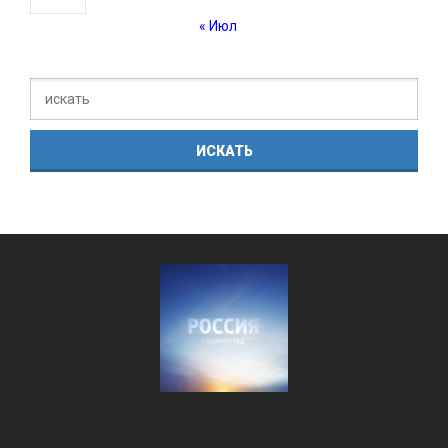
« Июл