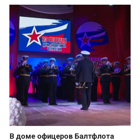
В доме офицеров Балтфлота