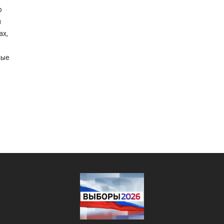
р
й
ах,
ные