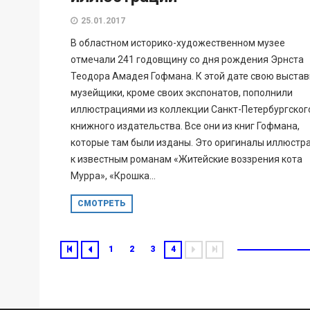
25.01.2017
В областном историко-художественном музее
отмечали 241 годовщину со дня рождения Эрнста
Теодора Амадея Гофмана. К этой дате свою выстав
музейщики, кроме своих экспонатов, пополнили
иллюстрациями из коллекции Санкт-Петербургског
книжного издательства. Все они из книг Гофмана,
которые там были изданы. Это оригиналы иллюстр
к известным романам «Житейские воззрения кота
Мурра», «Крошка...
СМОТРЕТЬ
1
2
3
4