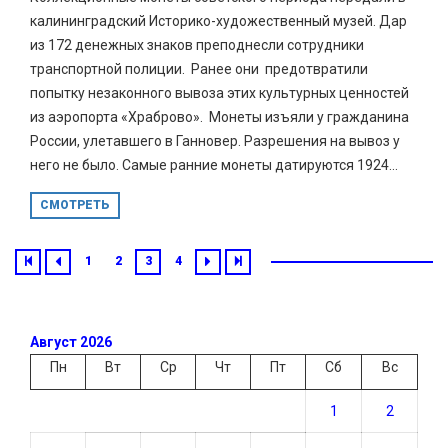
калининградский Историко-художественный музей. Дар
из 172 денежных знаков преподнесли сотрудники
транспортной полиции. Ранее они предотвратили
попытку незаконного вывоза этих культурных ценностей
из аэропорта «Храброво». Монеты изъяли у гражданина
России, улетавшего в Ганновер. Разрешения на вывоз у
него не было. Самые ранние монеты датируются 1924...
СМОТРЕТЬ
1
2
3
4
Август 2026
Пн
Вт
Ср
Чт
Пт
Сб
Вс
1
2