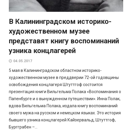
В Калининградском историко-
художественном музее
представят книгу воспоминаний
узника концлагерей
04.05.2017
5 мая в Калининградском областном историко-
художественном музее в преддверии 72-ой годовщины
освобождения концлагеря Штуттгоф состоится
презентация книги Вильгельма Полака «Воспоминания о
Папенбурге и о вынужденном путешествии». Инна Полак,
вдова Вильгельма Полака, издала книгу воспоминаний
своего мужа на русском и немецком языках. Это история
бывшего узника концлагерей Кайзервальд, Штуттгоф,
Бургграбен –...