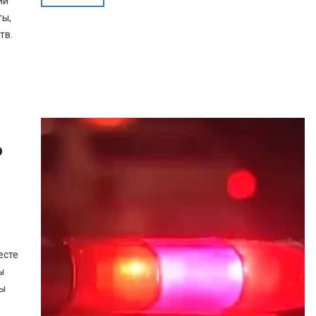
ий
ты,
тв.
ю
есте
ы
вы