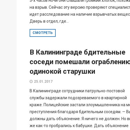
3-х часов ночи они слышали громкий хлопок, похож
на взрыв. Сейчас эту версию проверяют специалис
идет расследование на наличие взрывчатых вещес
Дверь в отдел, где...
СМОТРЕТЬ
В Калининграде бдительные
соседи помешали ограблени
одинокой старушки
25.01.2017
В Калининграде сотрудники патрульно-постовой
службы задержали подозреваемого в квартирной
краже. Полицейские застали злоумышленника на м
преступления благодаря бдительным соседям. — В
должны дать объяснение. Я ничего не должен. Но 
же как-то пробрались к бабушке. Дать объяснение