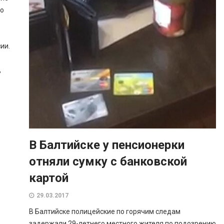
но
ии.
,
В Балтийске у пенсионерки
отняли сумку с банковской
картой
29.03.2017
В Балтийске полицейские по горячим следам
задержали 29-летнего местного жителя по подозрению