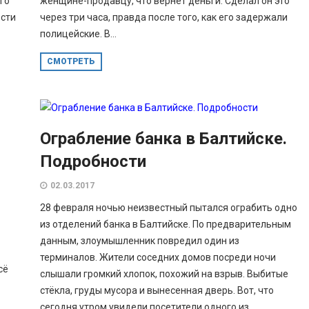
го
женщине-продавцу, что вернет деньги. Сделал он это
ости
через три часа, правда после того, как его задержали
полицейские. В...
СМОТРЕТЬ
Ограбление банка в Балтийске.
Подробности
02.03.2017
28 февраля ночью неизвестный пытался ограбить одно
из отделений банка в Балтийске. По предварительным
данным, злоумышленник повредил один из
терминалов. Жители соседних домов посреди ночи
сё
слышали громкий хлопок, похожий на взрыв. Выбитые
стёкла, груды мусора и вынесенная дверь. Вот, что
сегодня утром увидели посетители одного из