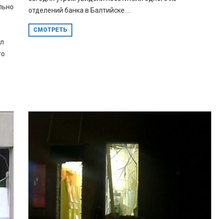
льно
отделений банка в Балтийске....
СМОТРЕТЬ
ал
го