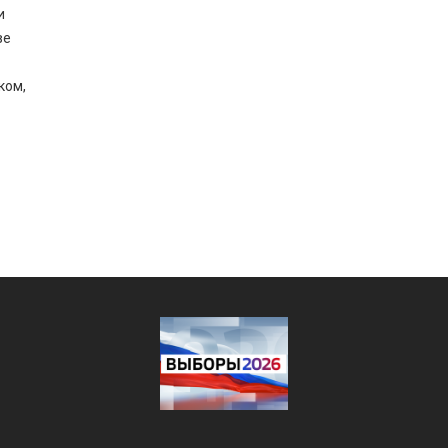
и
ве
ком,