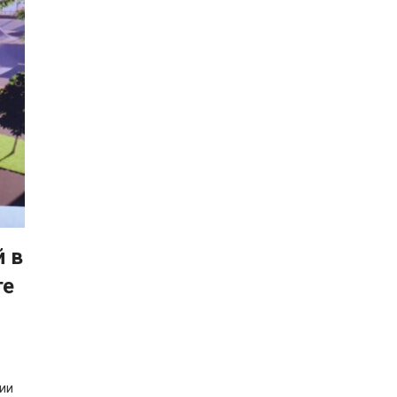
й в
те
ии