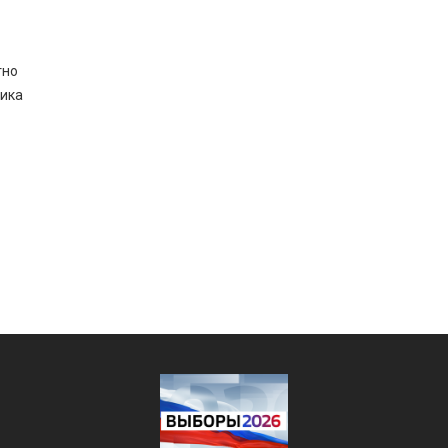
тно
ника