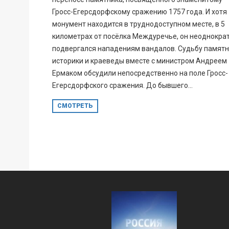
Гросс-Егерсдорфскому сражению 1757 года. И хотя
монумент находится в труднодоступном месте, в 5
километрах от посёлка Междуречье, он неоднокра
подвергался нападениям вандалов. Судьбу памят
историки и краеведы вместе с министром Андреем
Ермаком обсудили непосредственно на поле Гросс-
Егерсдорфского сражения. До бывшего...
СМОТРЕТЬ