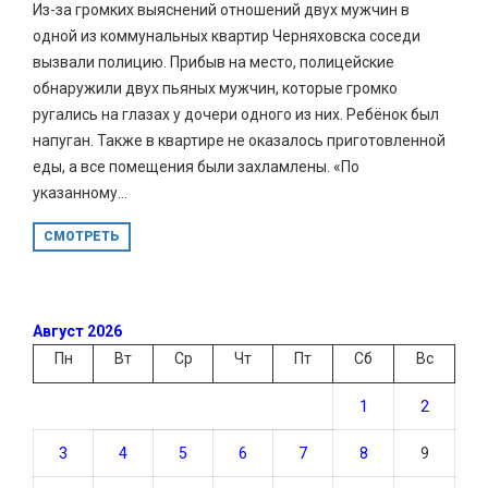
Из-за громких выяснений отношений двух мужчин в
одной из коммунальных квартир Черняховска соседи
вызвали полицию. Прибыв на место, полицейские
обнаружили двух пьяных мужчин, которые громко
ругались на глазах у дочери одного из них. Ребёнок был
напуган. Также в квартире не оказалось приготовленной
еды, а все помещения были захламлены. «По
указанному...
СМОТРЕТЬ
Август 2026
Пн
Вт
Ср
Чт
Пт
Сб
Вс
1
2
3
4
5
6
7
8
9