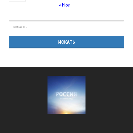
« Июл