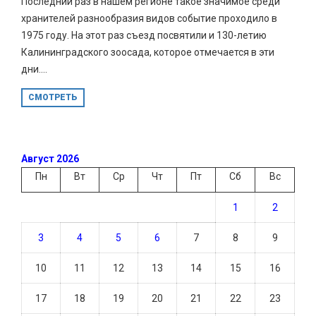
Последний раз в нашем регионе такое значимое среди
хранителей разнообразия видов событие проходило в
1975 году. На этот раз съезд посвятили и 130-летию
Калининградского зоосада, которое отмечается в эти
дни....
СМОТРЕТЬ
Август 2026
Пн
Вт
Ср
Чт
Пт
Сб
Вс
1
2
3
4
5
6
7
8
9
10
11
12
13
14
15
16
17
18
19
20
21
22
23