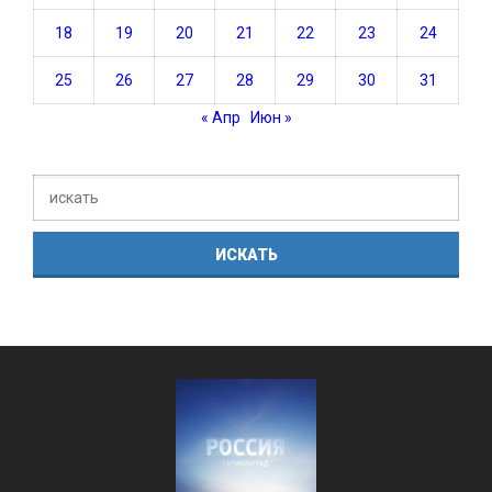
18
19
20
21
22
23
24
25
26
27
28
29
30
31
« Апр
Июн »