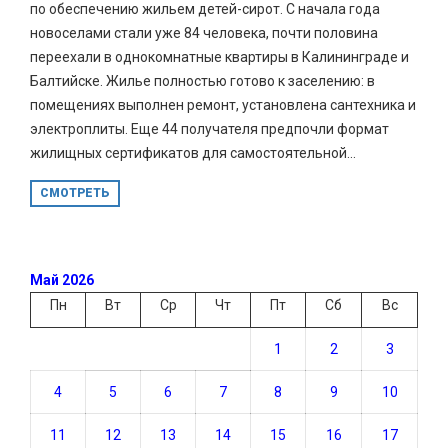
по обеспечению жильем детей-сирот. С начала года
новоселами стали уже 84 человека, почти половина
переехали в однокомнатные квартиры в Калининграде и
Балтийске. Жилье полностью готово к заселению: в
помещениях выполнен ремонт, установлена сантехника и
электроплиты. Еще 44 получателя предпочли формат
жилищных сертификатов для самостоятельной...
СМОТРЕТЬ
Май 2026
Пн
Вт
Ср
Чт
Пт
Сб
Вс
1
2
3
4
5
6
7
8
9
10
11
12
13
14
15
16
17