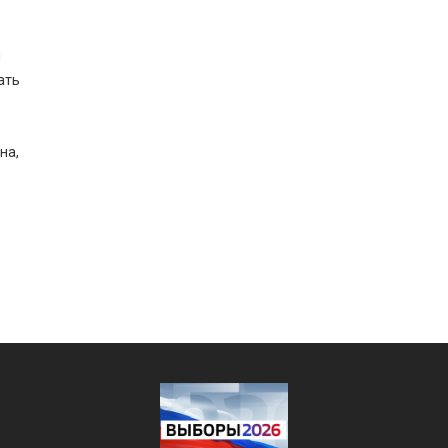
й
ать
на,