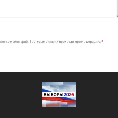
авить комментарий. Все комментарии проходят премодерацию.
*