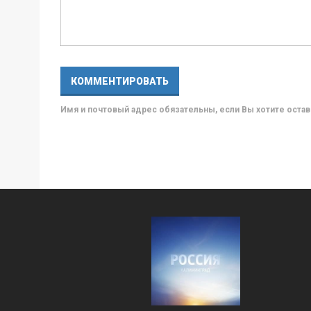
Имя и почтовый адрес обязательны, если Вы хотите ост