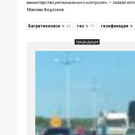
министерство регионального контроля»,
— сказал исп
Максим Федосеев.
Багратионовск
газ
газификация
62
71
предыдущая