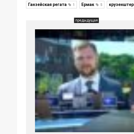
Ганзейская регата
Ермак
крузенштер
1
5
предыдущая