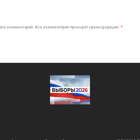
авить комментарий. Все комментарии проходят премодерацию.
*