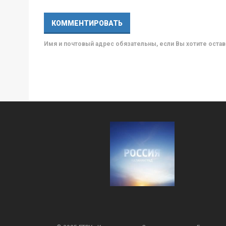
Имя и почтовый адрес обязательны, если Вы хотите ост