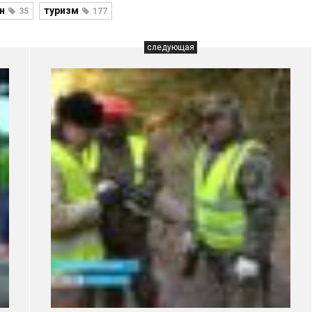
н
туризм
35
177
следующая