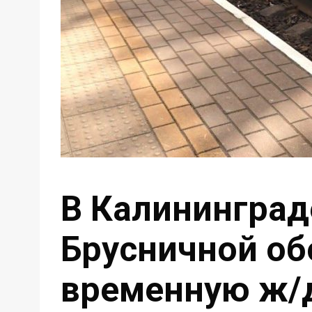
В Калининграде
Брусничной о
временную ж/