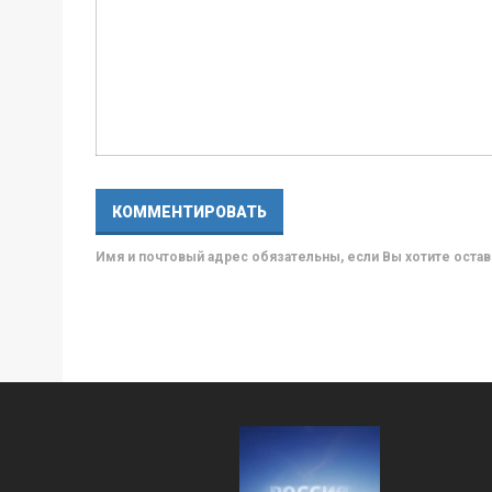
Имя и почтовый адрес обязательны, если Вы хотите ост