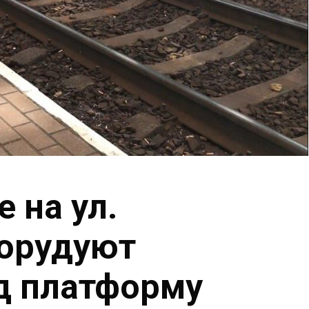
 на ул.
борудуют
д платформу