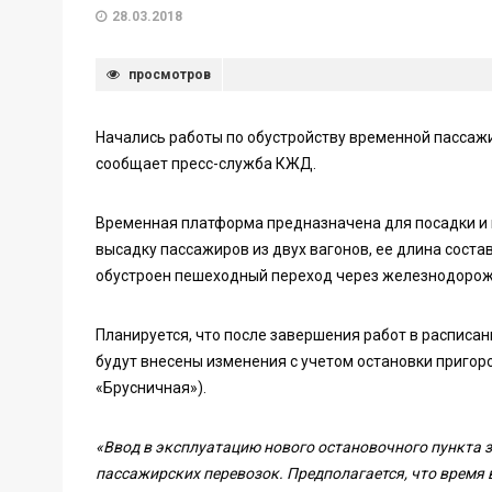
28.03.2018
просмотров
Начались работы по обустройству временной пассаж
сообщает пресс-служба КЖД.
Временная платформа предназначена для посадки и 
высадку пассажиров из двух вагонов, ее длина соста
обустроен пешеходный переход через железнодорож
Планируется, что после завершения работ в распис
будут внесены изменения с учетом остановки пригор
«Брусничная»).
«Ввод в эксплуатацию нового остановочного пункта з
пассажирских перевозок. Предполагается, что время в