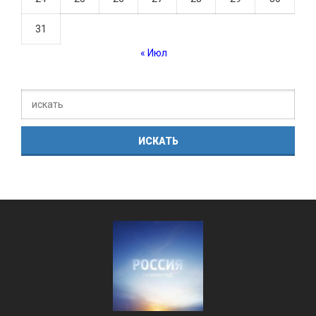
31
« Июл