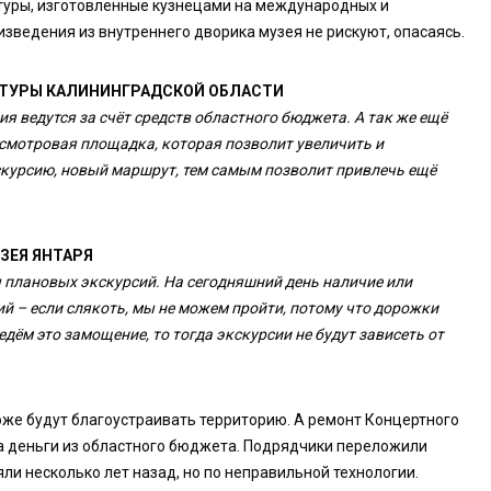
птуры, изготовленные кузнецами на международных и
зведения из внутреннего дворика музея не рискуют, опасаясь.
ЬТУРЫ КАЛИНИНГРАДСКОЙ ОБЛАСТИ
я ведутся за счёт средств областного бюджета. А так же ещё
 смотровая площадка, которая позволит увеличить и
скурсию, новый маршрут, тем самым позволит привлечь ещё
ЗЕЯ ЯНТАРЯ
я плановых экскурсий. На сегодняшний день наличие или
ий – если слякоть, мы не можем пройти, потому что дорожки
едём это замощение, то тогда экскурсии не будут зависеть от
же будут благоустраивать территорию. А ремонт Концертного
 на деньги из областного бюджета. Подрядчики переложили
и несколько лет назад, но по неправильной технологии.