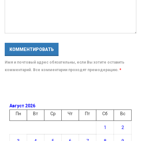
Имя и почтовый адрес обязательны, если Вы хотите оставить
комментарий. Все комментарии проходят премодерацию.
*
Август 2026
Пн
Вт
Ср
Чт
Пт
Сб
Вс
1
2
3
4
5
6
7
8
9