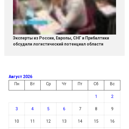
Эксперты из России, Европы, СНГ и Прибалтики
обсудили логистический потенциал области
Август 2026
Пн
Вт
Ср
Чт
Пт
Сб
Вс
1
2
3
4
5
6
7
8
9
10
11
12
13
14
15
16