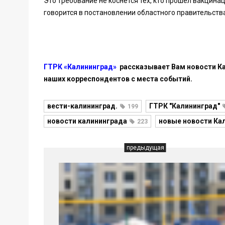
Это требование не коснётся тех, кто прошёл вакцина
говорится в постановлении областного правительства,
ГТРК «Калининград»
рассказывает Вам новости Ка
наших корреспондентов с места событий.
вести-калининград.
ГТРК "Калининград"
199
новости калининграда
новые новости Ка
223
предыдущая