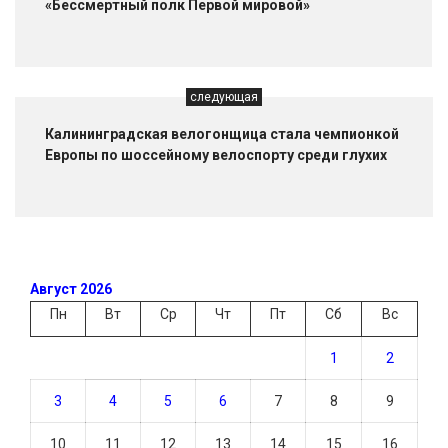
«Бессмертный полк Первой мировой»
следующая
Калининградская велогонщица стала чемпионкой
Европы по шоссейному велоспорту среди глухих
Август 2026
Пн
Вт
Ср
Чт
Пт
Сб
Вс
1
2
3
4
5
6
7
8
9
10
11
12
13
14
15
16