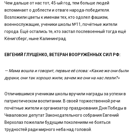
Чем дальше от нас тот, 45-ый год, тем больше людей
вспоминает о доблести и отваге народа-победителя.
Возложили цветы к именам тех, кто одолел фашизм,
военнослужащие, ученики школы №11, почётные жители
города. Ещё остались те, кто застал послевоенный тогда ещё
Кёнигсберг, ныне Калининград.
ЕВГЕНИЙ ГЛУЩЕНКО, ВЕТЕРАН ВООРУЖЁННЫХ СИЛ РФ:
— Мама вошла и говорит, первые её слова: «Какие же они были
дураки, они так хорошо жили, зачем же они на нас лезли?»
Отличившимся ученикам школы вручили награды за успехи в
патриотическом воспитании. В своей торжественной речи
почётные жители и организатор празднования Дня Победы в
Чкваловске депутат Законодательного собрания Евгений
Верхолаз пожелали будущим поколениям не бояться
трудностей ради мирного неба над головой.