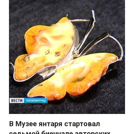
В Музее янтаря стартовал
седьмой биеннале авторских