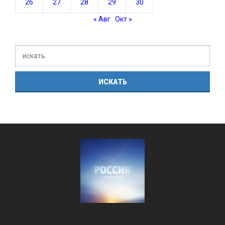
26
27
28
29
30
« Авг
Окт »