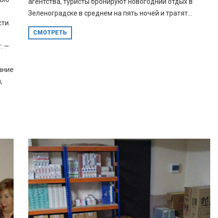
агентства, туристы бронируют новогодний отдых в
Зеленоградске в среднем на пять ночей и тратят...
ти.
СМОТРЕТЬ
: —
ание
,