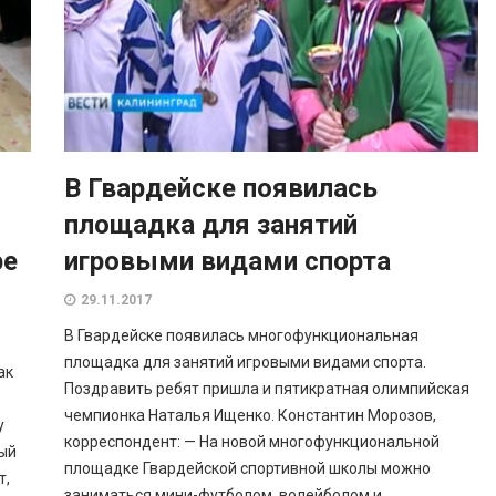
В Гвардейске появилась
площадка для занятий
ре
игровыми видами спорта
29.11.2017
В Гвардейске появилась многофункциональная
площадка для занятий игровыми видами спорта.
ак
Поздравить ребят пришла и пятикратная олимпийская
чемпионка Наталья Ищенко. Константин Морозов,
у
корреспондент: — На новой многофункциональной
ный
площадке Гвардейской спортивной школы можно
т,
заниматься мини-футболом, волейболом и