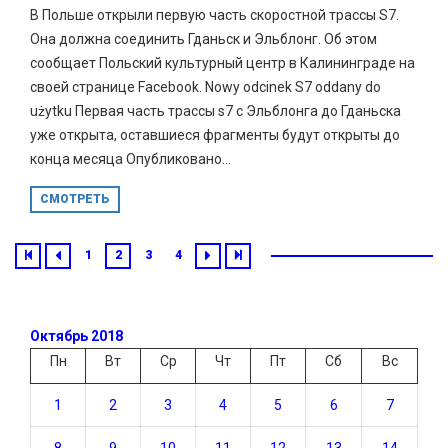
В Польше открыли первую часть скоростной трассы S7.
Она должна соединить Гданьск и Эльблонг. Об этом
сообщает Польский культурный центр в Калининграде на
своей странице Facebook. Nowy odcinek S7 oddany do
użytku Первая часть трассы s7 с Эльблонга до Гданьска
уже открыта, оставшиеся фрагменты будут открыты до
конца месяца Опубликовано...
СМОТРЕТЬ
1
2
3
4
Октябрь 2018
Пн
Вт
Ср
Чт
Пт
Сб
Вс
1
2
3
4
5
6
7
8
9
10
11
12
13
14