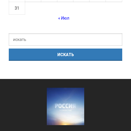
31
« Июл