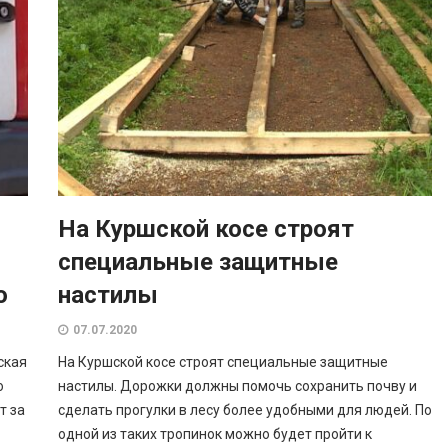
На Куршской косе строят
я
специальные защитные
о
настилы
07.07.2020
ская
На Куршской косе строят специальные защитные
о
настилы. Дорожки должны помочь сохранить почву и
т за
сделать прогулки в лесу более удобными для людей. По
одной из таких тропинок можно будет пройти к