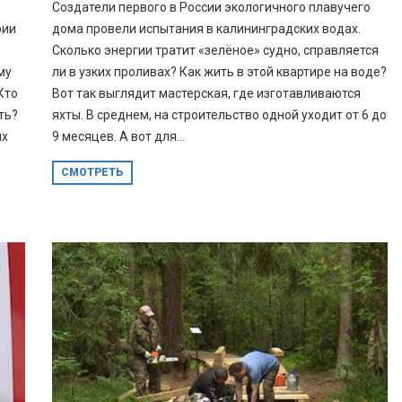
й
Создатели первого в России экологичного плавучего
рии
дома провели испытания в калининградских водах.
Сколько энергии тратит «зелёное» судно, справляется
му
ли в узких проливах? Как жить в этой квартире на воде?
Кто
Вот так выглядит мастерская, где изготавливаются
ть?
яхты. В среднем, на строительство одной уходит от 6 до
их
9 месяцев. А вот для...
СМОТРЕТЬ