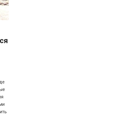
тся
где
вые
ля
ыми
ить