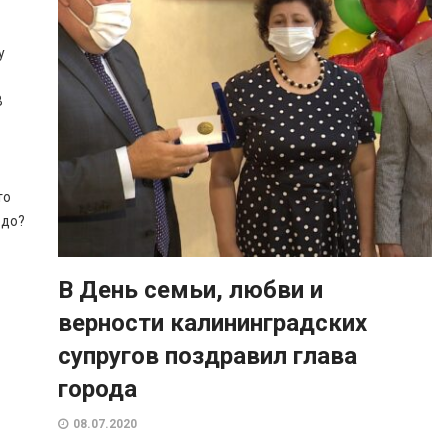
у
В
то
юдо?
В День семьи, любви и
верности калининградских
супругов поздравил глава
города
08.07.2020