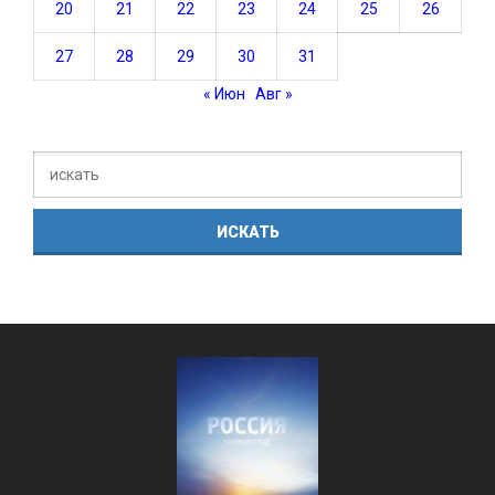
20
21
22
23
24
25
26
27
28
29
30
31
« Июн
Авг »